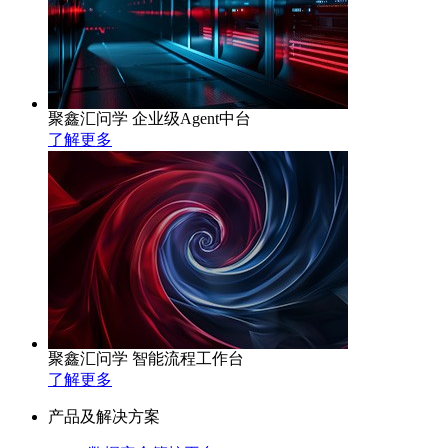
聚鑫汇问学 企业级Agent中台
了解更多
聚鑫汇问学 智能流程工作台
了解更多
产品及解决方案