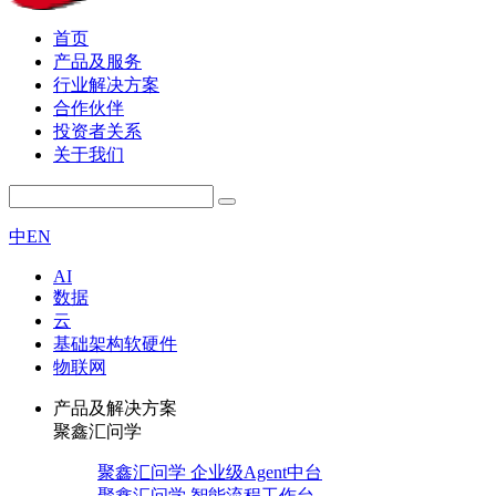
首页
产品及服务
行业解决方案
合作伙伴
投资者关系
关于我们
中
EN
AI
数据
云
基础架构软硬件
物联网
产品及解决方案
聚鑫汇问学
聚鑫汇问学 企业级Agent中台
聚鑫汇问学 智能流程工作台