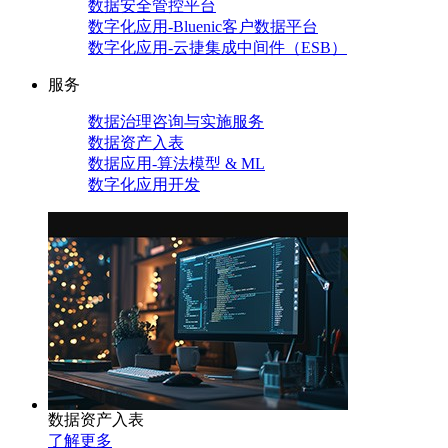
数据安全管控平台
数字化应用-Bluenic客户数据平台
数字化应用-云捷集成中间件（ESB）
服务
数据治理咨询与实施服务
数据资产入表
数据应用-算法模型 & ML
数字化应用开发
数据资产入表
了解更多