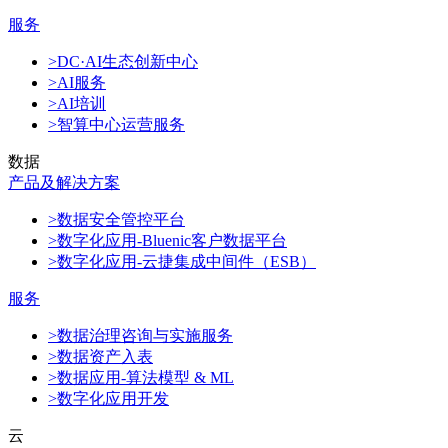
服务
>DC·AI生态创新中心
>AI服务
>AI培训
>智算中心运营服务
数据
产品及解决方案
>数据安全管控平台
>数字化应用-Bluenic客户数据平台
>数字化应用-云捷集成中间件（ESB）
服务
>数据治理咨询与实施服务
>数据资产入表
>数据应用-算法模型 & ML
>数字化应用开发
云