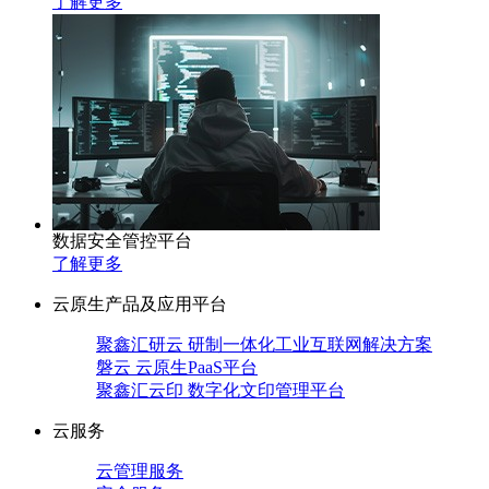
了解更多
数据安全管控平台
了解更多
云原生产品及应用平台
聚鑫汇研云 研制一体化工业互联网解决方案
磐云 云原生PaaS平台
聚鑫汇云印 数字化文印管理平台
云服务
云管理服务