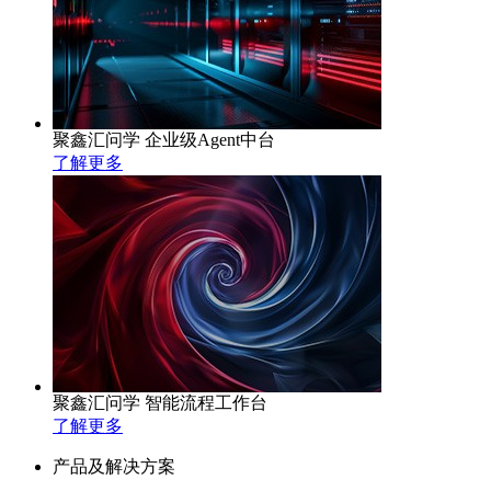
聚鑫汇问学 企业级Agent中台
了解更多
聚鑫汇问学 智能流程工作台
了解更多
产品及解决方案